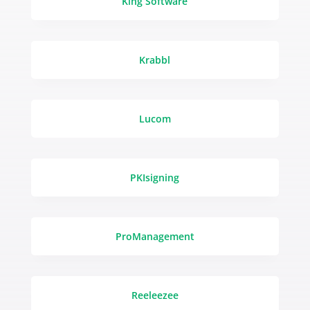
King Software
Krabbl
Lucom
PKIsigning
ProManagement
Reeleezee